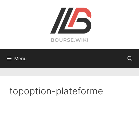
Skip
to
content
Menu
topoption-plateforme