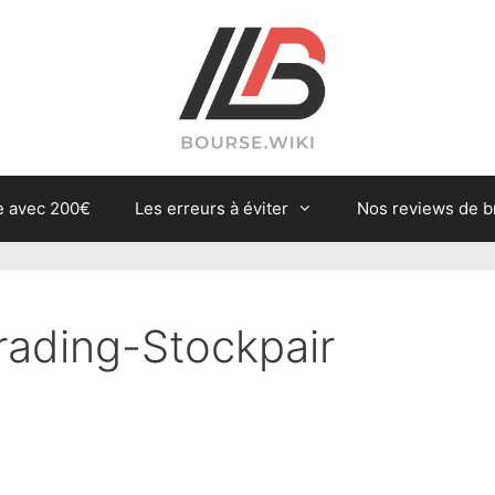
e avec 200€
Les erreurs à éviter
Nos reviews de b
rading-Stockpair