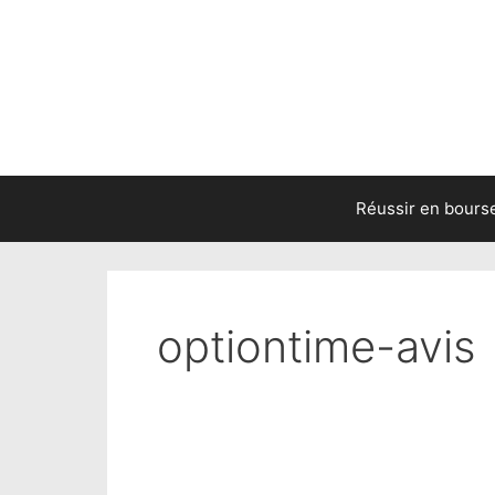
Skip
to
content
Réussir en bours
optiontime-avis